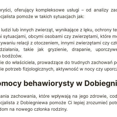
yści, oferujący kompleksowe usługi – od analizy zac
jalista pomoże w takich sytuacjach jak:
udzi lub innych zwierząt, wynikające z lęku, ochrony ter
 sytuacjami, obcymi osobami czy zwierzętami, które 
ywaniu relacji z otoczeniem, innymi zwierzętami czy cz
działania, takie jak gryzienie, drapanie, uporcz
m bodźców.
ie do właściciela, prowadzące do trudnych zachowań p
nie potrzeb fizjologicznych, aktywność w nocy czy upo
pomocy behawiorysty w Dobiegn
ania zachowania, które wpływają na jego zdrowie, cod
ecjalista z Dobiegniewa pomoże Ci lepiej zrozumieć p
 dom na nowego członka rodziny.