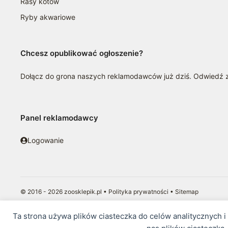
Rasy kotów
Ryby akwariowe
Chcesz opublikować ogłoszenie?
Dołącz do grona naszych reklamodawców już dziś. Odwiedź
Panel reklamodawcy
Logowanie
© 2016 - 2026 zoosklepik.pl •
Polityka prywatności
•
Sitemap
Treść niniejszej strony internetowej nie stanowi oferty w rozumieniu pr
Ta strona używa plików ciasteczka do celów analitycznych 