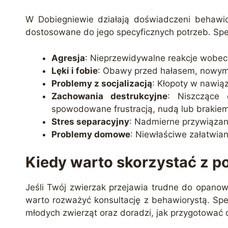
W Dobiegniewie działają doświadczeni behawior
dostosowane do jego specyficznych potrzeb. Spec
Agresja
: Nieprzewidywalne reakcje wobec l
Lęki i fobie
: Obawy przed hałasem, nowymi
Problemy z socjalizacją
: Kłopoty w nawiąz
Zachowania destrukcyjne
: Niszczące 
spowodowane frustracją, nudą lub brakie
Stres separacyjny
: Nadmierne przywiązan
Problemy domowe
: Niewłaściwe załatwia
Kiedy warto skorzystać z 
Jeśli Twój zwierzak przejawia trudne do opanow
warto rozważyć konsultację z behawiorystą. Sp
młodych zwierząt oraz doradzi, jak przygotować