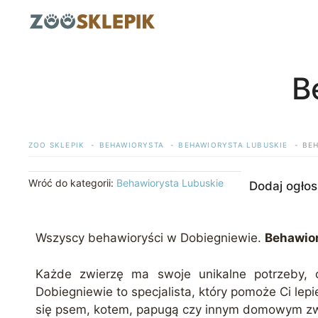
Przejdź
do
treści
B
ZOO SKLEPIK
BEHAWIORYSTA
BEHAWIORYSTA LUBUSKIE
BE
Wróć do kategorii:
Behawiorysta Lubuskie
Dodaj ogłos
Wszyscy behawioryści w Dobiegniewie.
Behawior
Każde zwierzę ma swoje unikalne potrzeby, c
Dobiegniewie to specjalista, który pomoże Ci lep
się psem, kotem, papugą czy innym domowym zwie