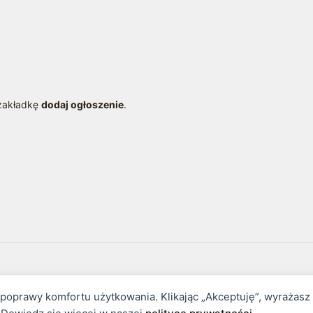
 zakładkę
dodaj ogłoszenie
.
awa handlowego.
i poprawy komfortu użytkowania. Klikając „Akceptuję”, wyrażas